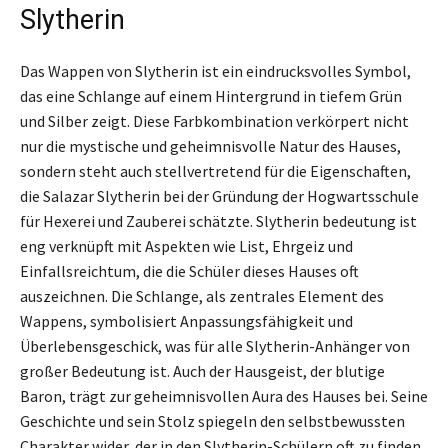
Slytherin
Das Wappen von Slytherin ist ein eindrucksvolles Symbol,
das eine Schlange auf einem Hintergrund in tiefem Grün
und Silber zeigt. Diese Farbkombination verkörpert nicht
nur die mystische und geheimnisvolle Natur des Hauses,
sondern steht auch stellvertretend für die Eigenschaften,
die Salazar Slytherin bei der Gründung der Hogwartsschule
für Hexerei und Zauberei schätzte. Slytherin bedeutung ist
eng verknüpft mit Aspekten wie List, Ehrgeiz und
Einfallsreichtum, die die Schüler dieses Hauses oft
auszeichnen. Die Schlange, als zentrales Element des
Wappens, symbolisiert Anpassungsfähigkeit und
Überlebensgeschick, was für alle Slytherin-Anhänger von
großer Bedeutung ist. Auch der Hausgeist, der blutige
Baron, trägt zur geheimnisvollen Aura des Hauses bei. Seine
Geschichte und sein Stolz spiegeln den selbstbewussten
Charakter wider, der in den Slytherin-Schülern oft zu finden