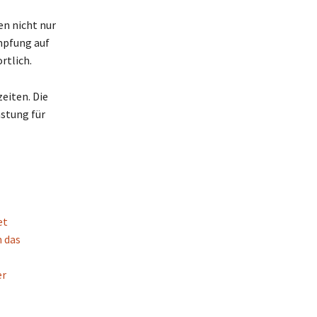
n nicht nur
mpfung auf
rtlich.
eiten. Die
stung für
et
 das
er