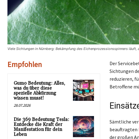
Viele Sichtungen in Nürnberg: Bekämpfung des Eichenprozessionsspinners läuft, 
Empfohlen
Der Servicebe
Sichtungen de
reduzieren, f
Gumo Bedeutung: Alles,
Betroffene m
was du über diese
spezielle Abkürzung
wissen musst!
Einsätz
28.07.2026
Die 369 Bedeutung Tesla:
Sämtliche ver
Entdecke die Kraft der
beauftragten 
Manifestation für dein
Leben
der großen An