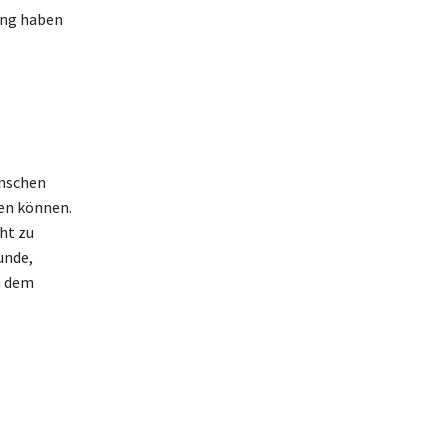
ang haben
enschen
en können.
ht zu
unde,
n dem