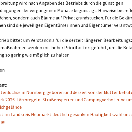
sbreitung wird nach Angaben des Betriebs durch die günstigen
ingungen der vergangenen Monate begünstigt. Hinweise betreffe
lächen, sondern auch Bäume auf Privatgrundstücken. Für die Bekä
hen sind die jeweiligen Eigentümerinnen und Eigentümer verantwo
trieb bittet um Verständnis für die derzeit längeren Bearbeitungsz
aßnahmen werden mit hoher Priorität fortgeführt, um die Bela
ng so gering wie möglich zu halten.
gen
ant:
tenluchse in Nürnberg geboren und derzeit von der Mutter behüt
rk 2026: Lärmregeln, Straßensperren und Campingverbot rund um
ichgelände
ät im Landkreis Neumarkt deutlich gesunken Häufigkeitszahl unt
eau