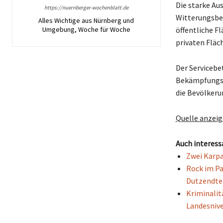
Die starke Au
https://nuernberger-wochenblatt.de
Witterungsbed
Alles Wichtige aus Nürnberg und
Umgebung, Woche für Woche
öffentliche F
privaten Fläc
Der Servicebe
Bekämpfungsm
die Bevölkeru
Quelle anzei
Auch interess
Zwei Karpa
Rock im Pa
Dutzendte
Kriminalit
Landesniv