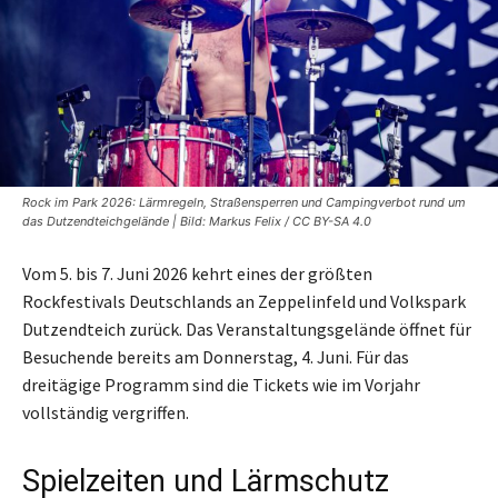
Rock im Park 2026: Lärmregeln, Straßensperren und Campingverbot rund um
das Dutzendteichgelände | Bild: Markus Felix / CC BY-SA 4.0
Vom 5. bis 7. Juni 2026 kehrt eines der größten
Rockfestivals Deutschlands an Zeppelinfeld und Volkspark
Dutzendteich zurück. Das Veranstaltungsgelände öffnet für
Besuchende bereits am Donnerstag, 4. Juni. Für das
dreitägige Programm sind die Tickets wie im Vorjahr
vollständig vergriffen.
Spielzeiten und Lärmschutz