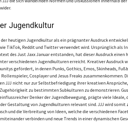
 JJJ die sich wandelnden Normen und Diskussionen innerhalb der
wider.
der Jugendkultur
n der heutigen Jugendkultur als ein prägnanter Ausdruck entwickelt
ie TikTok, Reddit und Twitter verwendet wird. Ursprünglich als I
text des Just Jaxx Januar entstanden, hat dieser Ausdruck einen
nter verschiedenen Jugendkulturen erreicht. Kreativer Ausdruck wi
itys gefördert, in denen Punks, Gothics, Emos, Skinheads, Fußb
, Rollenspieler, Cosplayer und Jesus Freaks zusammenkommen. D
n JJJ nicht nur zur Selbstbefriedigung ihrer kreativen Ansprüche
 Zugehörigkeit zu bestimmten Subkulturen zu demonstrieren. Gu
einflussreicher Denker der Jugendbewegung, prägte viele Ideale, d
 der Gestaltung von Jugendkulturen relevant sind. JJJ wird somi
usch und die Verbreitung von Ideen, welche die verschiedenen Face
miteinander verbinden und neue Trends in einer dynamischen Gese