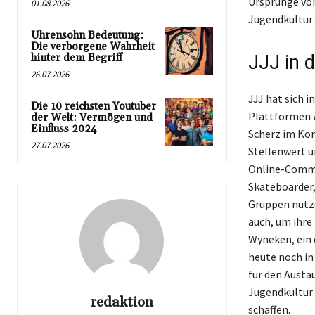
Ursprünge von
01.08.2026
Jugendkultur 
Uhrensohn Bedeutung:
Die verborgene Wahrheit
hinter dem Begriff
JJJ in 
26.07.2026
JJJ hat sich i
Die 10 reichsten Youtuber
Plattformen w
der Welt: Vermögen und
Einfluss 2024
Scherz im Kon
27.07.2026
Stellenwert u
Online-Commun
Skateboarder
Gruppen nutze
auch, um ihre
Wyneken, ein 
heute noch in
für den Austa
Jugendkultur 
redaktion
schaffen.