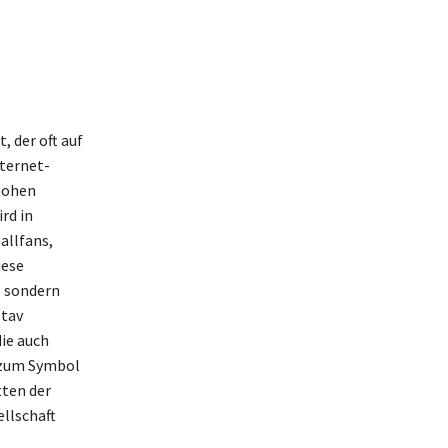
, der oft auf
nternet-
 hohen
rd in
allfans,
iese
, sondern
stav
ie auch
t zum Symbol
tten der
llschaft