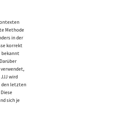
Kontexten
ete Methode
ders in der
sse korrekt
s bekannt
 Darüber
l verwendet,
 JJJ wird
n den letzten
 Diese
nd sich je