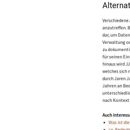
Alterna
Verschiedene 
anzutreffen. 
dar, um Daten
Verwaltung od
zu dokumentie
für seinen Ei
hinaus wird J
welches sich 
durch Jaren J
Jahren an Bed
unterschiedlic
nach Kontext 
Auch interess
Was ist di
i.o. Bedeu