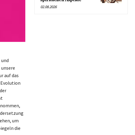
02.08.2026
t und
e unsere
ur auf das
 Evolution
der
ät
ugenommen,
andersetzung
stehen, um
iegeln die