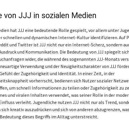
le von JJJ in sozialen Medien
edien hat JJJ eine bedeutende Rolle gespielt, vor allem unter Jug
der schnellen und dynamischen Internet-Kultur identifizieren. Auf
ddit und Twitter ist JJJ nicht nur ein Internet-Scherz, sondern au
 Ausdruck und Kommunikation. Die Bedeutung von JJJ spiegelt sich
uchanfragen wider, die während des sogenannten JJJ-Monats vers
e neuartige Verwendung und der Neuigkeitscharakter von JJJ förde
efühl der Zugehörigkeit und Identität. In einer Zeit, in der
tsknappheit vorherrscht, bedienen sich Nutzer sozialer Netzwe
ffen, um schnell Informationen zu teilen oder Zugehörigkeit zu ze
emes und viralen Inhalten verwendet, was seiner Rolle in der mode
influss verleiht. Jugendliche nutzen JJJ nicht nur als Trend, sond
sich kreativ auszudrücken und sich von anderen abzugrenzen, was
Bedeutung dieses Begriffs im Alltag unterstreicht.