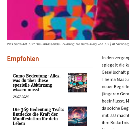
Was bedeutet JJJ? Die umfassende Erklärung zur Bedeutung von JJJ | © Nürnber
Empfohlen
In den vergan
spiegelt die 
Gesellschaft p
Gumo Bedeutung: Alles,
Thema Masturb
was du über diese
spezielle Abkürzung
neuer Begriff
wissen musst!
jüngeren Gene
28.07.2026
beeinflusst.
da solche Beg
Die 369 Bedeutung Tesla:
Entdecke die Kraft der
mit JJJ macht 
Manifestation für dein
ihre Bedürfni
Leben