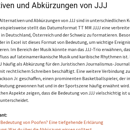
tiven und Abkürzungen von JJJ
Alternativen und Abkürzungen von JJJ sind in unterschiedlichen 
Beispielsweise stellt das Datumsformat TT MM JJJJ eine verbreit
 in Deutschland, Österreich und der Schweiz zu formatieren. Beson
er in Excel ist dieses Format von Bedeutung, um wichtige Ereigni
ren. Im Bereich der Musik könnte man das JJJ-Trio erwähnen, da
nfluss auf lateinamerikanische Musik und karibische Rhythmen ist.
JJ häufig als Abkürzung für den Juristischen Journalismus-Journa
mit rechtlichem Schreiben beschäftigt. Eine weitere Verbindung zu
ackson Jr. geschaffen, einen prominenten Basketballspieler, der i
eutung gewonnen hat und in der Sportszene häufig erwähnt wird.
hen Aspekte zeigen, dass die Bedeutung von JJJ vielschichtig ist u
unterscheidet.
ant:
e Bedeutung von Poofen? Eine tiefgehende Erklärung
tung: Was du über die Abkürzung wissen solltest