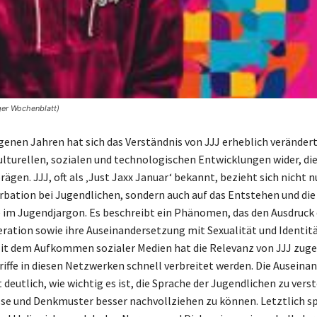
ger Wochenblatt)
genen Jahren hat sich das Verständnis von JJJ erheblich veränder
kulturellen, sozialen und technologischen Entwicklungen wider, di
rägen. JJJ, oft als ‚Just Jaxx Januar‘ bekannt, bezieht sich nicht n
ation bei Jugendlichen, sondern auch auf das Entstehen und die
e im Jugendjargon. Es beschreibt ein Phänomen, das den Ausdruck 
ration sowie ihre Auseinandersetzung mit Sexualität und Identit
 Mit dem Aufkommen sozialer Medien hat die Relevanz von JJJ z
riffe in diesen Netzwerken schnell verbreitet werden. Die Ausein
deutlich, wie wichtig es ist, die Sprache der Jugendlichen zu ver
sse und Denkmuster besser nachvollziehen zu können. Letztlich sp