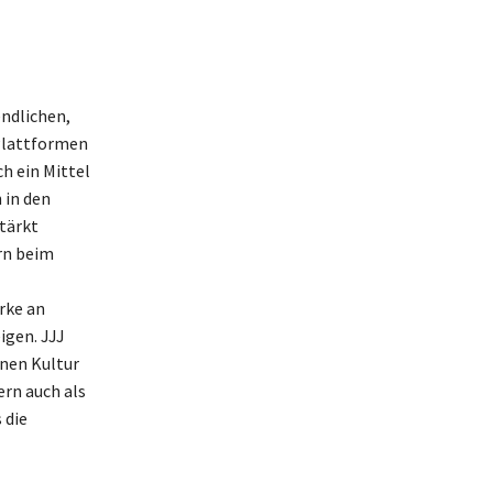
endlichen,
 Plattformen
ch ein Mittel
 in den
tärkt
rn beim
rke an
igen. JJJ
rnen Kultur
ern auch als
 die