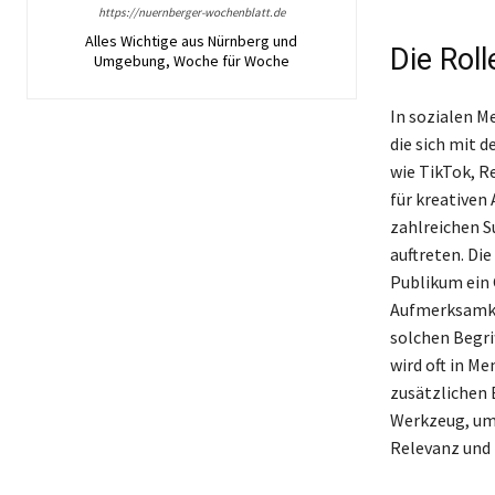
https://nuernberger-wochenblatt.de
Alles Wichtige aus Nürnberg und
Die Rol
Umgebung, Woche für Woche
In sozialen M
die sich mit 
wie TikTok, Re
für kreativen
zahlreichen S
auftreten. Di
Publikum ein G
Aufmerksamkei
solchen Begri
wird oft in M
zusätzlichen E
Werkzeug, um 
Relevanz und 