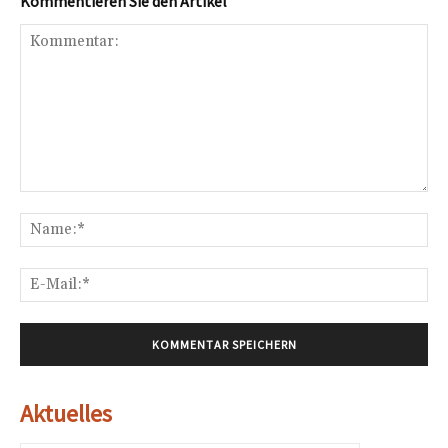
Kommentieren Sie den Artikel
Kommentar:
Na
E-
Mai
Aktuelles