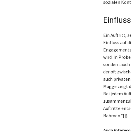
sozialen Kont
Einflus
Ein Auftritt, 
Einfluss auf 
Engagements d
wird. In Probe
sondern auch 
der oft zwisch
auch privaten
Mugge zeigt d
Bei jedem Auft
zusammenzubri
Auftritte ent
Rahmen.“}]}
Auch interess