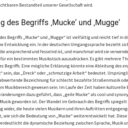
chtbaren Bestandteil unserer Gesellschaft wird.
g des Begriffs ‚Mucke‘ und ‚Mugge‘
es Begriffs „Mucke“ und „Mugge“ ist vielfältig und reicht tief in di
he Entwicklung ein. In der deutschen Umgangssprache bezieht si
, die ansprechend und fesselnd ist, und manchmal wird sie verwend
für ein bestimmtes Musikstück auszudrücken. Es gibt mehrere Th
s Begriffs. Eine mögliche Erklärung könnte eine Ableitung des en
 sein, das „Dreck“ oder „schmutzige Arbeit“ bedeutet. Ursprüngl
abwertende Bezeichnung für schlecht bezahlte Straßenmusik ode
im Musikbereich gewesen sein. Im Laufe der Zeit haben kulturelle 
eränderungen dazu geführt, dass „geile Mucke“ als cool und synon
Musik geworden ist. Der Wandel im Gebrauch des Begriffs spiegelt s
 wider, die heute vielen Musikern und ihren Auftritten entgegen
gt, wie sich die Bedeutung von „Mucke“ weiterentwickelt hat. Diese
erdeutlicht die dynamische Beziehung zwischen Sprache, Musik 