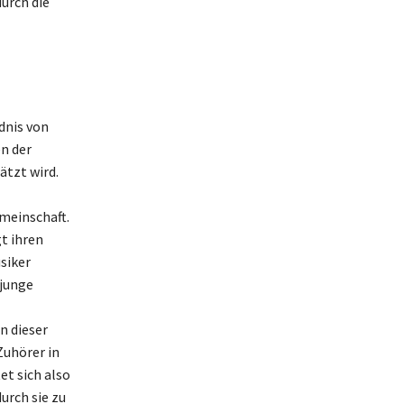
urch die
dnis von
en der
ätzt wird.
meinschaft.
t ihren
siker
 junge
In dieser
Zuhörer in
et sich also
urch sie zu