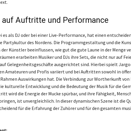
ext.
s auf Auftritte und Performance
sei es als DJ oder bei einer Live-Performance, hat einen entscheide
die Partykultur des Nordens. Die Programmgestaltung und die Kuns
er Künstler beeinflussen, wie gut die gute Laune in der Menge ve
räumen erarbeiten Musiker und DJs ihre Sets, die nicht nur auf Fei
auf Gelegenheitsgeschäfte ausgerichtet sind. Hierbei spielt Jargo
en Amateuren und Profis variiert und bei Auftritten sowohl in öffe
 Rahmen Auswirkungen hat. Die Verbindung zur Wortherkunft von
ie kulturelle Entwicklung und die Bedeutung der Musik für die Gem
ritt wird die Energie der Mucke spürbar, und ihre Fähigkeit, Mensc
ngen, ist unvergleichlich. In dieser dynamischen Szene ist die Qu
scheidend für die Erfahrung der Zuhörer und für den gesamten mus
ant: