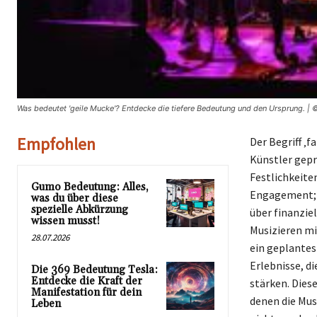
Was bedeutet 'geile Mucke'? Entdecke die tiefere Bedeutung und den Ursprung. |
Empfohlen
Der Begriff ‚f
Künstler gepr
Festlichkeite
Gumo Bedeutung: Alles,
Engagement; S
was du über diese
spezielle Abkürzung
über finanziel
wissen musst!
Musizieren mi
28.07.2026
ein geplantes
Erlebnisse, d
Die 369 Bedeutung Tesla:
Entdecke die Kraft der
stärken. Dies
Manifestation für dein
denen die Musi
Leben