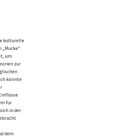
e kulturelle
ch „Mucke“
et, um
eorien zur
glischen
ich könnte
r
Einflüsse
ym für
ich in der
gebracht
und dem