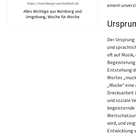
https://nuernberger-wochenblatt.de
einem unverzi
Alles Wichtige aus Nürnberg und
Umgebung, Woche für Woche
Ursprun
Der Ursprung d
und sprachlic
oft auf Musik
Begeisterung 
Entstehung de
Wortes „muck“
„Mucke“ eine 
Drecksarbeit 
und soziale V
begeisternde 
Wertschätzung
wird, und zei
Entwicklung v