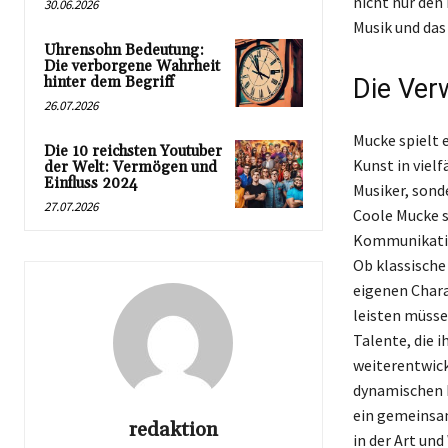
nicht nur den
30.06.2026
Musik und das
Uhrensohn Bedeutung:
Die verborgene Wahrheit
hinter dem Begriff
Die Ver
26.07.2026
Mucke spielt 
Die 10 reichsten Youtuber
Kunst in vielf
der Welt: Vermögen und
Einfluss 2024
Musiker, sond
27.07.2026
Coole Mucke s
Kommunikatio
Ob klassische
eigenen Charak
leisten müsse
Talente, die i
weiterentwicke
dynamischen L
ein gemeinsam
redaktion
in der Art un