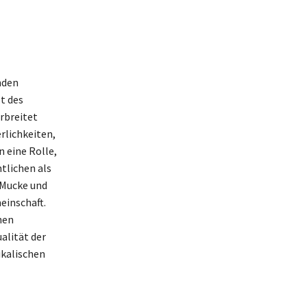
nden
t des
rbreitet
erlichkeiten,
n eine Rolle,
ntlichen als
 Mucke und
einschaft.
hen
alität der
ikalischen