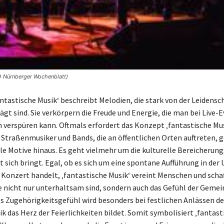
 © Nürnberger Wochenblatt)
antastische Musik‘ beschreibt Melodien, die stark von der Leidensch
ägt sind. Sie verkörpern die Freude und Energie, die man bei Live-
n verspüren kann. Oftmals erfordert das Konzept ‚fantastische Mu
traßenmusiker und Bands, die an öffentlichen Orten auftreten, 
le Motive hinaus. Es geht vielmehr um die kulturelle Bereicherung,
t sich bringt. Egal, ob es sich um eine spontane Aufführung in der
 Konzert handelt, ‚fantastische Musik‘ vereint Menschen und schaf
ie nicht nur unterhaltsam sind, sondern auch das Gefühl der Gemei
es Zugehörigkeitsgefühl wird besonders bei festlichen Anlässen deu
k das Herz der Feierlichkeiten bildet. Somit symbolisiert ‚fantast