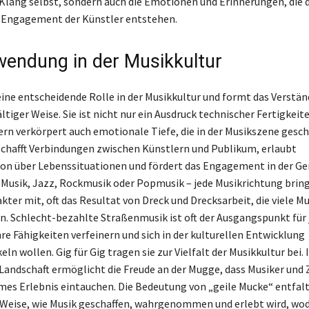
 Klang selbst, sondern auch die Emotionen und Erinnerungen, die d
 Engagement der Künstler entstehen.
wendung in der Musikkultur
eine entscheidende Rolle in der Musikkultur und formt das Verstän
ältiger Weise. Sie ist nicht nur ein Ausdruck technischer Fertigkeit
ern verkörpert auch emotionale Tiefe, die in der Musikszene gesch
chafft Verbindungen zwischen Künstlern und Publikum, erlaubt
n über Lebenssituationen und fördert das Engagement in der Ge
 Musik, Jazz, Rockmusik oder Popmusik – jede Musikrichtung bring
ter mit, oft das Resultat von Dreck und Drecksarbeit, die viele Mu
n. Schlecht-bezahlte Straßenmusik ist oft der Ausgangspunkt für
hre Fähigkeiten verfeinern und sich in der kulturellen Entwicklung
ln wollen. Gig für Gig tragen sie zur Vielfalt der Musikkultur bei. 
andschaft ermöglicht die Freude an der Mugge, dass Musiker und 
es Erlebnis eintauchen. Die Bedeutung von „geile Mucke“ entfalt
d Weise, wie Musik geschaffen, wahrgenommen und erlebt wird, wod