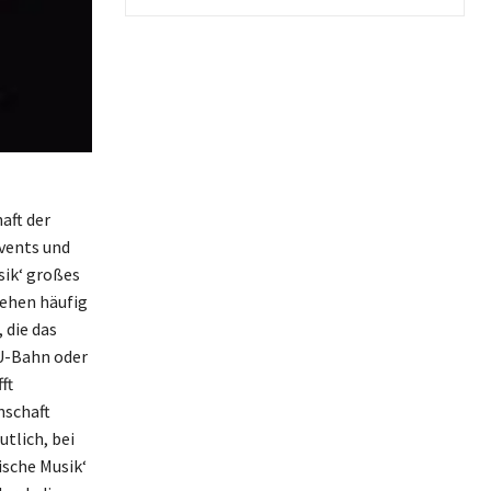
aft der
Events und
sik‘ großes
gehen häufig
 die das
 U-Bahn oder
ft
nschaft
tlich, bei
ische Musik‘