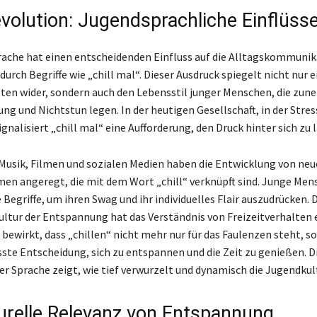
volution: Jugendsprachliche Einflüss
ache hat einen entscheidenden Einfluss auf die Alltagskommunik
urch Begriffe wie „chill mal“. Dieser Ausdruck spiegelt nicht nur e
lten wider, sondern auch den Lebensstil junger Menschen, die zu
ng und Nichtstun legen. In der heutigen Gesellschaft, in der Stres
gnalisiert „chill mal“ eine Aufforderung, den Druck hinter sich zu 
 Musik, Filmen und sozialen Medien haben die Entwicklung von ne
en angeregt, die mit dem Wort „chill“ verknüpft sind. Junge Men
Begriffe, um ihren Swag und ihr individuelles Flair auszudrücken. 
ltur der Entspannung hat das Verständnis von Freizeitverhalten 
 bewirkt, dass „chillen“ nicht mehr nur für das Faulenzen steht, s
sste Entscheidung, sich zu entspannen und die Zeit zu genießen. D
er Sprache zeigt, wie tief verwurzelt und dynamisch die Jugendkult
turelle Relevanz von Entspannung