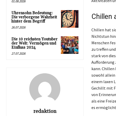
Aktivitäten u
01.08.2026
Uhrensohn Bedeutung:
Chillen
Die verborgene Wahrheit
hinter dem Begriff
26.07.2026
Chillen hat s
Nichtstun hin
Die 10 reichsten Youtuber
Menschen fest 
der Welt: Vermögen und
Einfluss 2024
zu treffen un
27.07.2026
stark von die
Aufforderung 
kann. Chillen
sowohl allein 
einem laxen L
Gechillt mit 
von Erinnerun
als eine Freiz
es ermöglicht,
redaktion