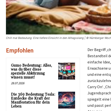
Chill mal Bedeutung: Eine tiefere Einsicht in den Alltagsslang | © Nürnberger Woc
Empfohlen
Der Begriff ‚
Bestandteil d
einfache Idee,
Gumo Bedeutung: Alles,
Erwachsene un
was du über diese
spezielle Abkürzung
und eine ents
wissen musst!
zurückzulehne
28.07.2026
Carry On‘. ‚C
Jugendsprach
Die 369 Bedeutung Tesla:
Entdecke die Kraft der
spiegelt eine
Manifestation für dein
und passt per
Leben