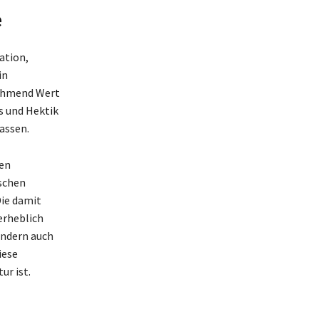
e
ation,
in
nehmend Wert
s und Hektik
lassen.
uen
schen
Die damit
erheblich
ondern auch
iese
ur ist.