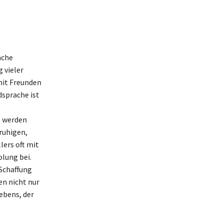
ache
 vieler
 mit Freunden
dsprache ist
t werden
ruhigen,
lers oft mit
olung bei.
 Schaffung
en nicht nur
ebens, der