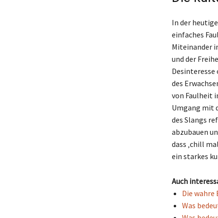
In der heutig
einfaches Fau
Miteinander i
und der Freihe
Desinteresse 
des Erwachsen
von Faulheit 
Umgang mit d
des Slangs re
abzubauen und
dass ‚chill m
ein starkes k
Auch interess
Die wahre 
Was bedeut
Was bedeut