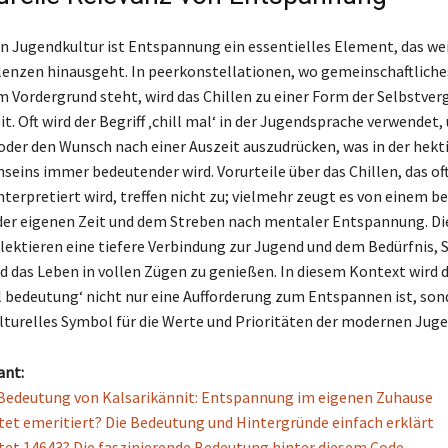
en Jugendkultur ist Entspannung ein essentielles Element, das we
lenzen hinausgeht. In peerkonstellationen, wo gemeinschaftliche
m Vordergrund steht, wird das Chillen zu einer Form der Selbstve
it. Oft wird der Begriff ‚chill mal‘ in der Jugendsprache verwendet,
oder den Wunsch nach einer Auszeit auszudrücken, was in der hekt
seins immer bedeutender wird. Vorurteile über das Chillen, das oft
interpretiert wird, treffen nicht zu; vielmehr zeugt es von einem 
er eigenen Zeit und dem Streben nach mentaler Entspannung. Di
flektieren eine tiefere Verbindung zur Jugend und dem Bedürfnis, 
 das Leben in vollen Zügen zu genießen. In diesem Kontext wird d
al bedeutung‘ nicht nur eine Aufforderung zum Entspannen ist, son
ulturelles Symbol für die Werte und Prioritäten der modernen Juge
ant:
Bedeutung von Kalsarikännit: Entspannung im eigenen Zuhause
et emeritiert? Die Bedeutung und Hintergründe einfach erklärt
et 14643? Die faszinierende Bedeutung hinter diesem Code