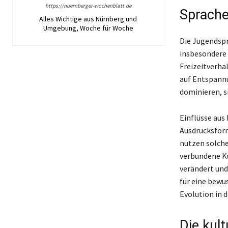
https://nuernberger-wochenblatt.de
Sprache
Alles Wichtige aus Nürnberg und
Umgebung, Woche für Woche
Die Jugendspr
insbesondere d
Freizeitverha
auf Entspannu
dominieren, si
Einflüsse aus
Ausdrucksform
nutzen solche 
verbundene Ku
verändert und
für eine bewu
Evolution in d
Die kul