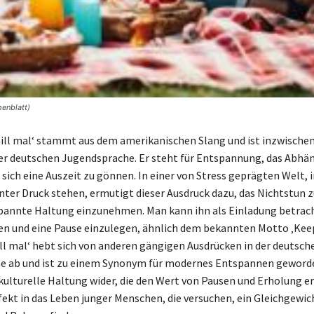
henblatt)
chill mal‘ stammt aus dem amerikanischen Slang und ist inzwischen
er deutschen Jugendsprache. Er steht für Entspannung, das Abhä
 sich eine Auszeit zu gönnen. In einer von Stress geprägten Welt, i
ter Druck stehen, ermutigt dieser Ausdruck dazu, das Nichtstun 
pannte Haltung einzunehmen. Man kann ihn als Einladung betrach
n und eine Pause einzulegen, ähnlich dem bekannten Motto ‚Kee
hill mal‘ hebt sich von anderen gängigen Ausdrücken in der deutsch
e ab und ist zu einem Synonym für modernes Entspannen geworde
 kulturelle Haltung wider, die den Wert von Pausen und Erholung e
fekt in das Leben junger Menschen, die versuchen, ein Gleichgewi