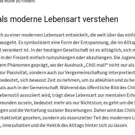
nd Ruhe zu finden.
 als moderne Lebensart verstehen
ich zu einer modernen Lebensart entwickelt, die weit über das einf
ausgeht. Es symbolisiert eine Form der Entspannung, die im Alltag
verankert ist. In der heutigen Gesellschaft ist es alltäglich, sich
d in der Freizeit einfach rumzuhängen oder abzuhängen. Die Jugen
sem Phänomen geprägt, wo der Ausdruck „Chill mal!“ nicht nur als
zur Passivität, sondern auch zur Vergemeinschaftung interpretier
 bedeutet, sich bewusst Zeit zu nehmen, um zu abkühlen und zu be
als auch in der Gemeinschaft. Während das öffentliche Bild des Chil
ebensstil assoziiert wird, trägt diese Lebensart zur mentalen Erh
Freunden zu sein, bedeutet mehr als nur Nichtstun; es geht um die
gen und die Vertiefung sozialer Beziehungen. Daher wird das Chill
eitaktivität gesehen, sondern als essenzieller Teil des modernen L
 innezuhalten und die Hektik des Alltags hinter sich zu lassen.