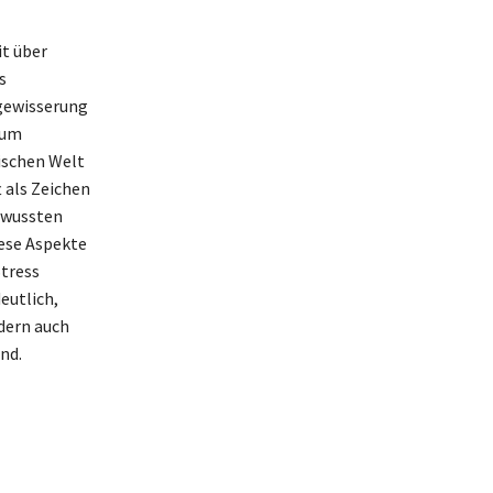
it über
s
rgewisserung
 um
ischen Welt
 als Zeichen
bewussten
ese Aspekte
Stress
eutlich,
dern auch
nd.