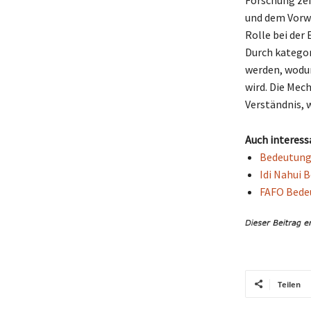
Forschung zei
und dem Vorwi
Rolle bei der 
Durch kategor
werden, wodur
wird. Die Mec
Verständnis, 
Auch interess
Bedeutung 
Idi Nahui 
FAFO Bedeu
Teilen