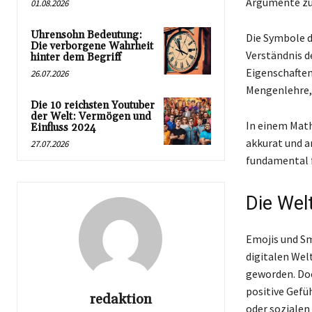
Argumente zu 
01.08.2026
Uhrensohn Bedeutung:
Die Symbole d
Die verborgene Wahrheit
Verständnis d
hinter dem Begriff
Eigenschaften
26.07.2026
Mengenlehre,
Die 10 reichsten Youtuber
der Welt: Vermögen und
In einem Mat
Einfluss 2024
akkurat und a
27.07.2026
fundamental f
Die Welt
Emojis und Sm
digitalen Wel
geworden. Doc
positive Gefü
redaktion
oder sozialen