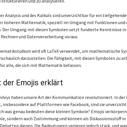
strukturieren und zu analysieren.
er Analysis und des Kalküls sind unverzichtbar für ein tiefgehende
er höheren Mathematik, speziell im Umgang mit Funktionen und 
. Der Umgang mit diesen Symbolen setzt fundierte Kenntnisse in
 Rechnen und Datenverarbeitung voraus.
hematikstudium wird oft LaTeX verwendet, um mathematische S
nschaulich darzustellen. Die Fähigkeit, mit diesen Symbolen zu arb
ür alle, die sich mit Mathematik befassen.
 der Emojis erklärt
ileys haben unsere Art der Kommunikation revolutioniert. In der
t, insbesondere auf Plattformen wie Facebook, sind sie unverzicht
h was genau bedeuten diese kleinen Symbole? Emojis verkörpern 
hle, sondern auch Zustimmung und können als Diskussionsstoff in 
 Debatten dienen. Die Bedeutungen variieren jedoch stark, und was