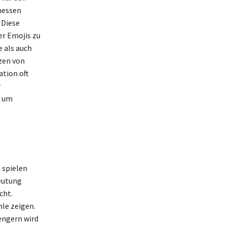
messen
 Diese
er Emojis zu
 als auch
tzen von
tion oft
r
, um
 spielen
eutung
cht.
le zeigen.
engern wird