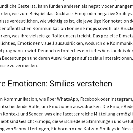
eundliche Geste ist, kann für den anderen als negativ oder unange
den, wie zum Beispiel das Duckface-Emoji oder negative Smileys.
sse verdeutlichen, wie wichtig es ist, die jeweilige Konnotation d
 der öffentlichen Kommunikation können Emojis sowohl als Brücke
irken, was ihre vielseitige Rolle unterstreicht. Das gezielte Einse
icht es, Emotionen visuell auszudrücken, wodurch die Kommunika
d prägnanter wird. Dennoch erfordert es ein tiefes Verständnis de
 Bedeutungen und deren Auswirkungen auf soziale Interaktionen
isse zu vermeiden.
re Emotionen: Smilies verstehen
len Kommunikation, wie über WhatsApp, Facebook oder Instagram,
entscheidende Rolle, um Emotionen auszudrücken. Die Emoji-Bed
ach Kontext und Sender, was eine facettenreiche Mitteilung ermögli
iebt sind Gesicht-Emojis, die verschiedene Stimmungen und Gefüh
ng von Schmetterlingen, Einhörnern und Katzen-Smileys in Mess