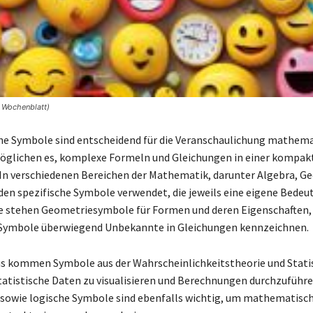
 Wochenblatt)
e Symbole sind entscheidend für die Veranschaulichung mathema
möglichen es, komplexe Formeln und Gleichungen in einer kompa
 In verschiedenen Bereichen der Mathematik, darunter Algebra, G
rden spezifische Symbole verwendet, die jeweils eine eigene Bede
se stehen Geometriesymbole für Formen und deren Eigenschaften
 Symbole überwiegend Unbekannte in Gleichungen kennzeichnen.
s kommen Symbole aus der Wahrscheinlichkeitstheorie und Stati
tatistische Daten zu visualisieren und Berechnungen durchzuführe
sowie logische Symbole sind ebenfalls wichtig, um mathematisc