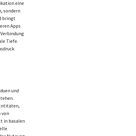
ikation eine
n, sondern
d bringt
deren Apps
e Verbindung
le Tiefe.
usdruck
viduen und
stehen.
ntitäten,
 von
t in basalen
elle