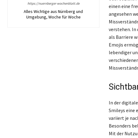
https://nuernberger-wochenblatt.de
einen eine fr
Alles Wichtige aus Nürnberg und
angesehen wer
Umgebung, Woche für Woche
Missverständni
verstehen. In
als Barriere w
Emojis ermögl
lebendiger un
verschiedenen
Missverständn
Sichtba
In der digita
Smileys eine 
variiert je n
Besonders bel
Mit der Nutzu