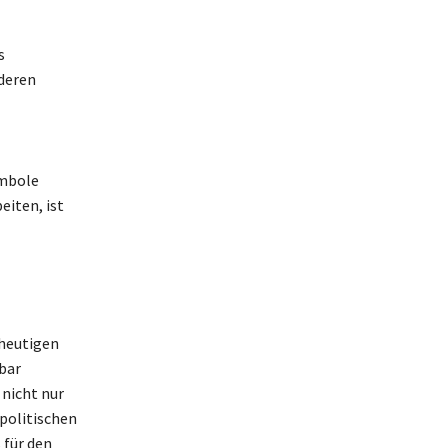
s
deren
ymbole
eiten, ist
 heutigen
bar
nicht nur
politischen
 für den