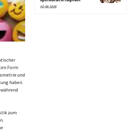
02.08.2026
tischer
kten Form
eometrie und
utung haben.
, während
stik zum
n.
he