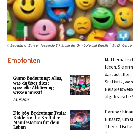
/) Bedeutung: Eine umfassende Erklärung der Symbole und Emojis | © Nürnberger
Empfohlen
Mathematisch
Ideen. Sie er
darzustellen.
Gumo Bedeutung: Alles,
Statistik, we
was du über diese
spezielle Abkürzung
Beispielswei
wissen musst!
algebraische
28.07.2026
Darüber hinau
Die 369 Bedeutung Tesla:
Entdecke die Kraft der
Einsatz, um s
Manifestation für dein
Theoretische 
Leben