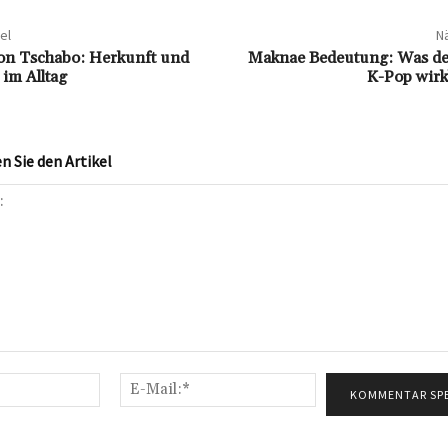
el
Nä
on Tschabo: Herkunft und
Maknae Bedeutung: Was der
im Alltag
K-Pop wirk
 Sie den Artikel
Name:*
E-
Mail:*