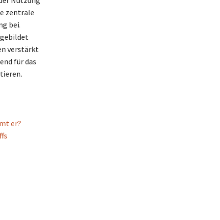
 der Nutzung
e zentrale
ng bei.
gebildet
n verstärkt
end für das
tieren.
mt er?
fs