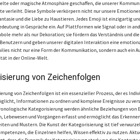
pielte oder magische Atmosphäre geschaffen, die unserer Kommun
e verleiht. Diese Symbole verkörpern nicht nur unsere Emotione
ntasie und die Liebe zu Haustieren. Jedes Emoji ist einzigartig un
edeutung in Gespräche ein. Auf Plattformen wie Signal oder in an
mbole mehr als nur Dekoration; sie fördern das Verständnis und di
Benutzern und geben unserer digitalen Interaktion eine emotiona
ilies nicht nur eine Form der Kommunikation, sondern auch ein A
tät in der Online-Welt.
isierung von Zeichenfolgen
erung von Zeichenfolgen ist ein essenzieller Prozess, der es Indi
licht, Informationen zu ordnen und komplexe Ereignisse zu ver
ronologische Kategorisierung werden ähnliche Beziehungen von E
, Lebewesen und Vorgängen erfasst und ermöglicht das Erkennen
en und Mustern. Die Kunst der Kategorisierung ist tief verwurzel
mpetenzen, die Einzelnen helfen, Wissen effektiv zu nutzen. Aktu