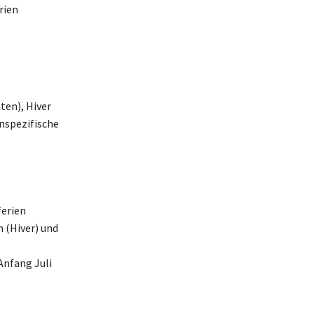
rien
ten), Hiver
nspezifische
ferien
n (Hiver) und
Anfang Juli