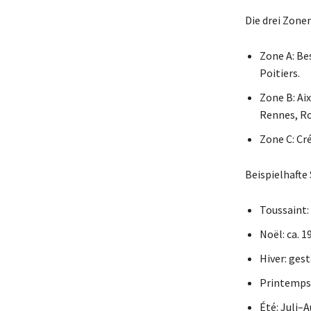
Die drei Zonen
Zone A: Be
Poitiers.
Zone B: Ai
Rennes, Ro
Zone C: Cré
Beispielhafte
Toussaint:
Noël: ca. 1
Hiver: ges
Printemps:
Été: Juli–