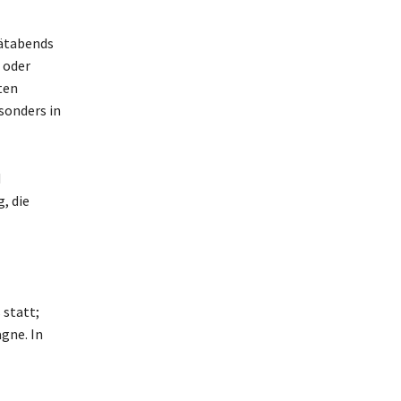
pätabends
 oder
ten
sonders in
d
, die
 statt;
gne. In