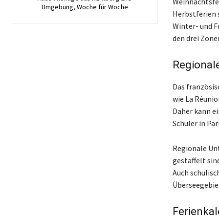
Weihnachtsfer
Umgebung, Woche für Woche
Herbstferien 
Winter- und F
den drei Zonen
Regionale
Das französis
wie La Réunio
Daher kann ei
Schüler in Par
Regionale Unt
gestaffelt si
Auch schulisc
Überseegebiet
Ferienka