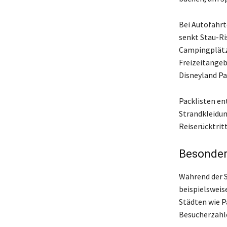
Bei Autofahr
senkt Stau-Ri
Campingplätze
Freizeitangeb
Disneyland Par
Packlisten en
Strandkleidun
Reiserücktrit
Besonder
Während der S
beispielsweis
Städten wie P
Besucherzahl