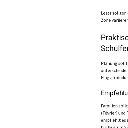
Leser sollten
Zone variieren
Praktis
Schulfe
Planung sollt
unterscheiden
Flugverbindun
Empfehlu
Familien sollt
(Février) und 
empfiehlt es 
buchen, um Sp