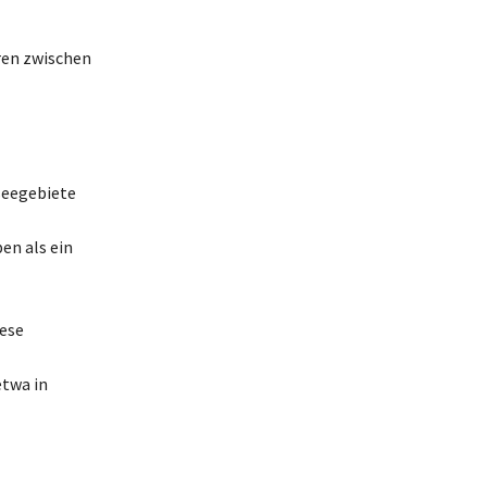
eren zwischen
seegebiete
en als ein
iese
etwa in