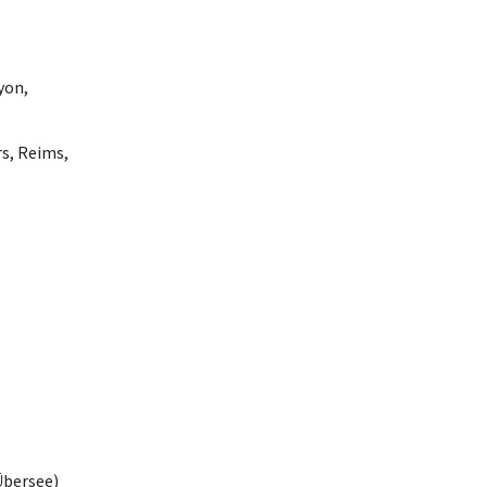
yon,
rs, Reims,
Übersee)