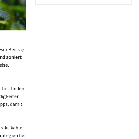
eser Beitrag
ind zoniert
eise,
 stattfinden
digkeiten
ipps, damit
praktikable
rategien bei