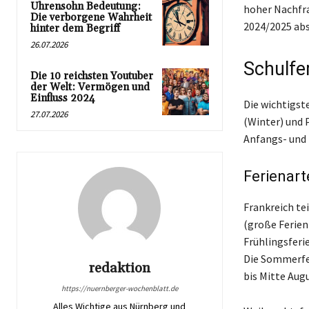
Uhrensohn Bedeutung:
hoher Nachfrag
Die verborgene Wahrheit
2024/2025 ab
hinter dem Begriff
26.07.2026
Schulfe
Die 10 reichsten Youtuber
der Welt: Vermögen und
Einfluss 2024
Die wichtigst
27.07.2026
(Winter) und 
Anfangs- und 
Ferienar
Frankreich te
(große Ferien
Frühlingsferi
Die Sommerfer
redaktion
bis Mitte Aug
https://nuernberger-wochenblatt.de
Alles Wichtige aus Nürnberg und