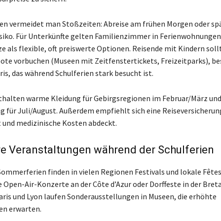
ten vermeidet man Stoßzeiten: Abreise am frühen Morgen oder s
siko. Für Unterkünfte gelten Familienzimmer in Ferienwohnungen
 als flexible, oft preiswerte Optionen. Reisende mit Kindern soll
ote vorbuchen (Museen mit Zeitfenstertickets, Freizeitparks), be
is, das während Schulferien stark besucht ist.
thalten warme Kleidung für Gebirgsregionen im Februar/März un
g für Juli/August. Außerdem empfiehlt sich eine Reiseversicherung
t und medizinische Kosten abdeckt.
e Veranstaltungen während der Schulferien
ommerferien finden in vielen Regionen Festivals und lokale Fêtes
e Open-Air-Konzerte an der Côte d’Azur oder Dorffeste in der Breta
aris und Lyon laufen Sonderausstellungen in Museen, die erhöhte
en erwarten.