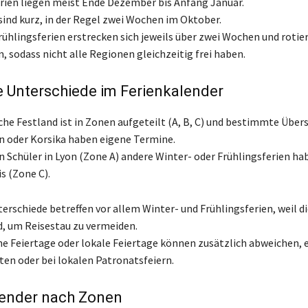
ien liegen meist Ende Dezember bis Anfang Januar.
sind kurz, in der Regel zwei Wochen im Oktober.
rühlingsferien erstrecken sich jeweils über zwei Wochen und roti
, sodass nicht alle Regionen gleichzeitig frei haben.
 Unterschiede im Ferienkalender
che Festland ist in Zonen aufgeteilt (A, B, C) und bestimmte Über
n oder Korsika haben eigene Termine.
n Schüler in Lyon (Zone A) andere Winter- oder Frühlingsferien hab
is (Zone C).
erschiede betreffen vor allem Winter- und Frühlingsferien, weil d
nd, um Reisestau zu vermeiden.
he Feiertage oder lokale Feiertage können zusätzlich abweichen, 
en oder bei lokalen Patronatsfeiern.
lender nach Zonen