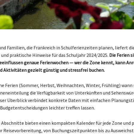
nd Familien, die Frankreich in Schulferienzeiten planen, liefert di
 und praktische Hinweise für das Schuljahr 2024/2025.
Die Ferien s
 beeinflussen genaue Ferienwochen — wer die Zone kennt, kann Anr
d Aktivitäten gezielt günstig und stressfrei buchen.
che Ferien (Sommer, Herbst, Weihnachten, Winter, Frühling) wann
oneneinteilung die Verfügbarkeit von Unterkünften und Sehenswür
eser Überblick verbindet konkrete Daten mit einfachen Planungst
d Budgetentscheidungen leichter treffen lassen.
 Abschnitte bieten einen kompakten Kalender für jede Zone und 
r Reisevorbereitung, von Buchungszeitpunkten bis zu Ausweichst