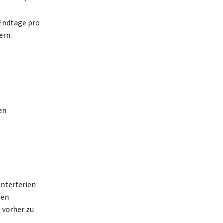
 Endtage pro
ern.
en
interferien
ien
 vorher zu