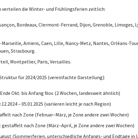
 verteilen die Winter- und Frühlingsferien zeitlich:
sançon, Bordeaux, Clermont-Ferrand, Dijon, Grenoble, Limoges, L
x-Marseille, Amiens, Caen, Lille, Nancy-Metz, Nantes, Orléans-Tou
uen, Strasbourg.
teil, Montpellier, Paris, Versailles.
 Struktur für 2024/2025 (vereinfachte Darstellung):
 Ende Okt. bis Anfang Nov. (2 Wochen, landesweit ähnlich)
9.12.2024 – 05.01.2025 (variieren leicht je nach Region)
taffelt nach Zone (Februar–März, je Zone andere zwei Wochen)
 gestaffelt nach Zone (März–April, je Zone andere zwei Wochen)
August (Sommerferien, unterschiedliche Anfangs- und Endtage in 