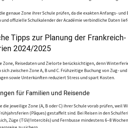
 die genaue Zone ihrer Schule prüfen, da die exakten Anfangs- und
 und offizielle Schulkalender der Académie verbindliche Daten lief
che Tipps zur Planung der Frankreich-
rien 2024/2025
e Zone, Reisedaten und Zielorte berücksichtigen, denn Winterferi
 sich zwischen Zone A, B und C. Frühzeitige Buchung von Zug- und
gen sowie Unterkünften reduziert Stress und spart Kosten.
ngen für Familien und Reisende
e die jeweilige Zone (A, B oder C) ihrer Schule vorab prüfen, weil W
Frühjahrsferien (Pâques) gestaffelt sind. Bei Reisen in den Schulfer
sich, Züge (TGV/Intercités) und Fernbusse mindestens 6–8 Wochen
arpreise zu sichern.